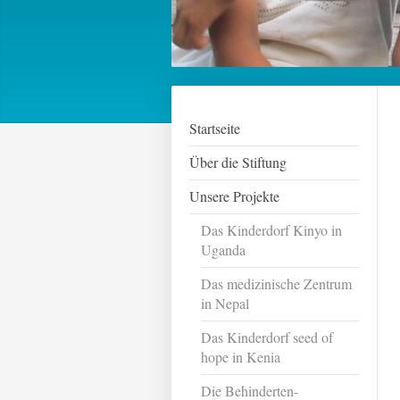
Startseite
Über die Stiftung
Unsere Projekte
Das Kinderdorf Kinyo in
Uganda
Das medizinische Zentrum
in Nepal
Das Kinderdorf seed of
hope in Kenia
Die Behinderten-